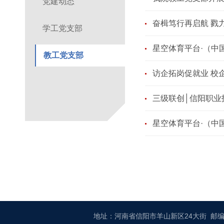
党建动态
奋楫笃行再启航 戮
学工党支部
星空体育平台·（中
教工党支部
访企拓岗促就业 校
三级联创│信阳职业
星空体育平台·（中
地址：河南省信阳市羊山新区24大街 邮编：464000