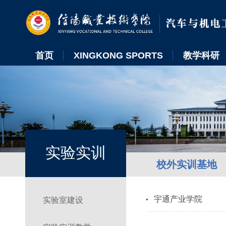
首页
XINGKONG SPORTS
教学科研
实验实训
校外实训基地
宇通产业学院
实验室建设