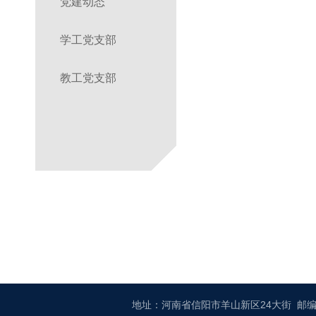
党建动态
学工党支部
教工党支部
地址：河南省信阳市羊山新区24大街 邮编：464000