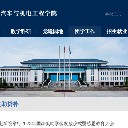
学校主页
教学科研
党建园地
团学工作
招生就业
奖助贷补
电学院举行2023年国家奖助学金发放仪式暨感恩教育大会