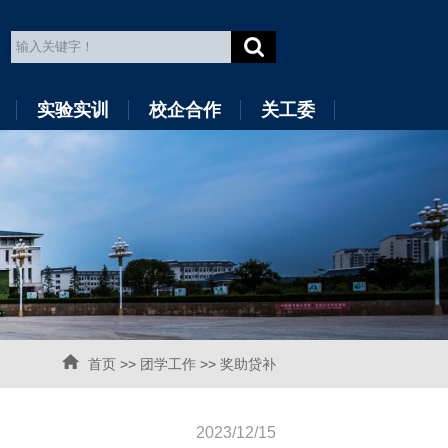
实验实训
校企合作
关工委
首页
>>
团学工作
>>
奖助贷补
2023/12/15