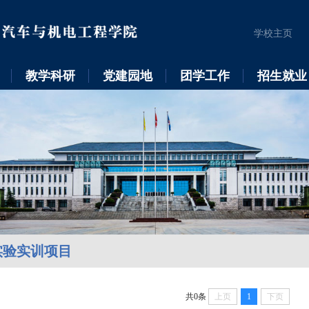
学校主页
教学科研
党建园地
团学工作
招生就业
实验实训项目
共0条
上页
1
下页