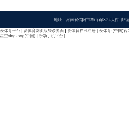
地址：河南省信阳市羊山新区24大街 邮编：464000
爱体育平台
|
爱体育网页版登录界面
|
爱体育在线注册
|
爱体育·(中国)
星空xingkong(中国)
|
乐动手机平台
|