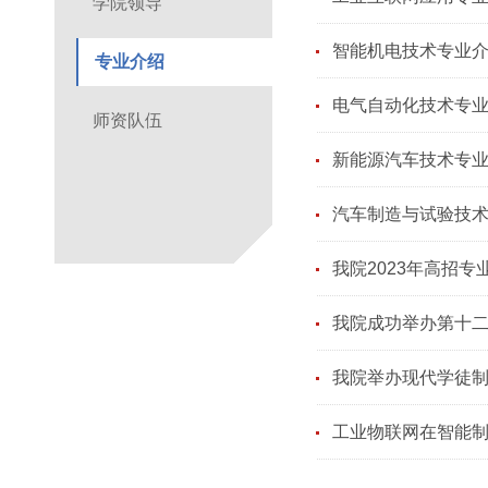
学院领导
智能机电技术专业
专业介绍
电气自动化技术专
师资队伍
新能源汽车技术专
汽车制造与试验技
我院2023年高招专
我院成功举办第十
我院举办现代学徒
工业物联网在智能制