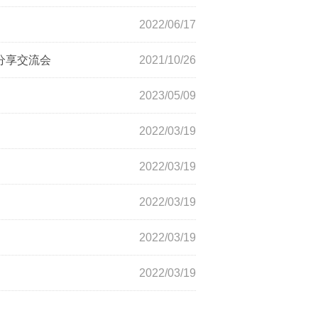
2022/06/17
分享交流会
2021/10/26
2023/05/09
2022/03/19
2022/03/19
2022/03/19
2022/03/19
2022/03/19