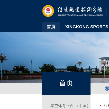
首页
XINGKONG SPORTS
首页
行
星空体育平台·（中国）官方