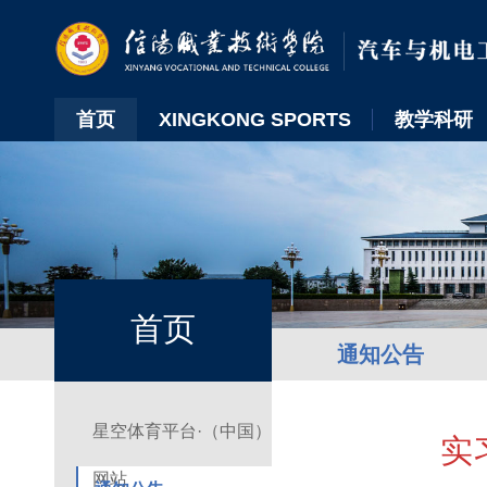
首页
XINGKONG SPORTS
教学科研
首页
通知公告
星空体育平台·（中国）官方
实
网站